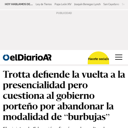
HOY HABLAMOS DE...
Ley de Tierras
Papa León XIV
Joaquín Benegas Lynch
San Cayetano
Swap
Hacete socia/o
Trotta defiende la vuelta a la
presencialidad pero
cuestiona al gobierno
porteño por abandonar la
modalidad de “burbujas”