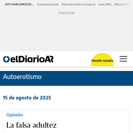
HOY HABLAMOS DE...
Propiedad privada
Represión frente al Congreso
Javier Milei
Jefes del PAMI
Hacete socia/o
Autoerotismo
15 de agosto de 2025
Opinión
La falsa adultez