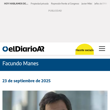
HOY HABLAMOS DE...
Propiedad privada
Represión frente al Congreso
Javier Milei
Jefes del PAMI
Hacete socia/o
Facundo Manes
23 de septiembre de 2025