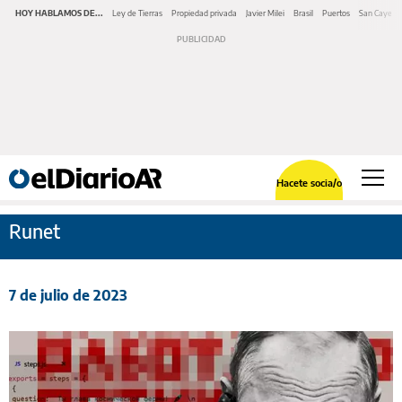
HOY HABLAMOS DE...
Ley de Tierras
Propiedad privada
Javier Milei
Brasil
Puertos
San Cayeta
Hacete socia/o
Runet
7 de julio de 2023