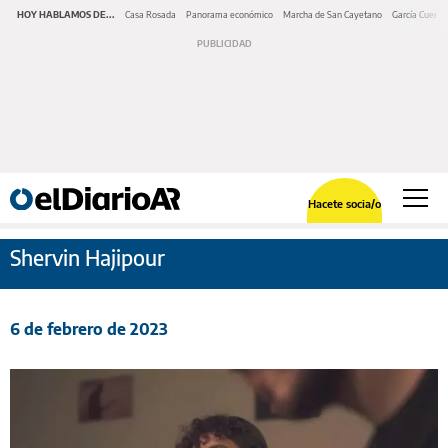
HOY HABLAMOS DE...
Casa Rosada
Panorama económico
Marcha de San Cayetano
García Cuerva
Hacete socia/o
Shervin Hajipour
6 de febrero de 2023