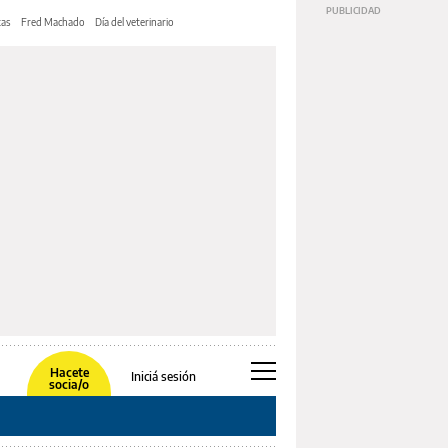
tas
Fred Machado
Día del veterinario
Hacete
Iniciá sesión
socia/o