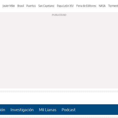
Javier Milei
Brasil
Puertos
San Cayetano
Papa León XIV
Feria de Editores
NASA
Tormen
ión
Investigación
Mil Lianas
Podcast