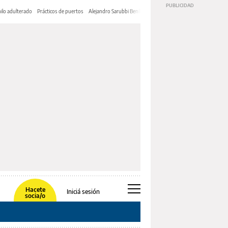
ilo adulterado
Prácticos de puertos
Alejandro Sarubbi Benítez
Hacete
Iniciá sesión
socia/o