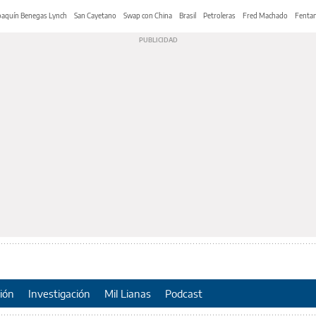
oaquín Benegas Lynch
San Cayetano
Swap con China
Brasil
Petroleras
Fred Machado
Fentan
ión
Investigación
Mil Lianas
Podcast