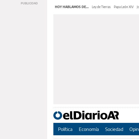
HOY HABLAMOS DE...
Ley de Tierras
Papa León XIV
J
Política
Economía
Sociedad
Opin