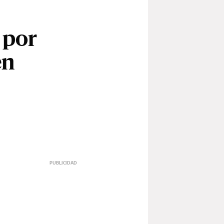
 por
en