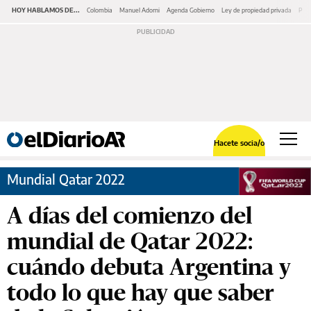
HOY HABLAMOS DE...
Colombia
Manuel Adorni
Agenda Gobierno
Ley de propiedad privada
Pano
Hacete socia/o
Mundial Qatar 2022
A días del comienzo del
mundial de Qatar 2022:
cuándo debuta Argentina y
todo lo que hay que saber