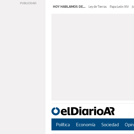
HOY HABLAMOS DE...
Ley de Tierras
Papa León XIV
J
Política
Economía
Sociedad
Opin