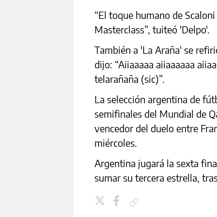
“El toque humano de Scaloni a
Masterclass”, tuiteó 'Delpo'.
También a 'La Araña' se refi
dijo: “Aiiaaaaa aiiaaaaaa aiia
telarañaña (sic)”.
La selección argentina de fút
semifinales del Mundial de Qa
vencedor del duelo entre Fra
miércoles.
Argentina jugará la sexta fina
sumar su tercera estrella, tr
Copiar enlace