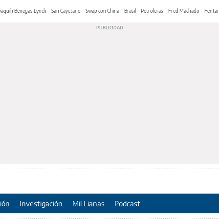
oaquín Benegas Lynch
San Cayetano
Swap con China
Brasil
Petroleras
Fred Machado
Fentan
ión
Investigación
Mil Lianas
Podcast