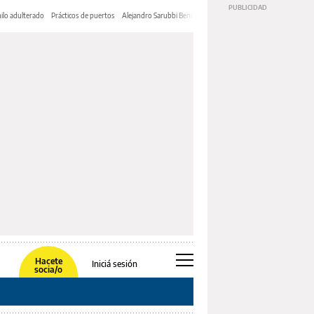
ilo adulterado
Prácticos de puertos
Alejandro Sarubbi Benítez
Hacete
Iniciá sesión
socia/o