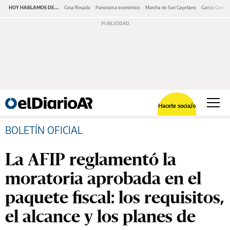
HOY HABLAMOS DE...
Casa Rosada
Panorama económico
Marcha de San Cayetano
García Cuerva
Hacete socia/o
BOLETÍN OFICIAL
La AFIP reglamentó la
moratoria aprobada en el
paquete fiscal: los requisitos,
el alcance y los planes de