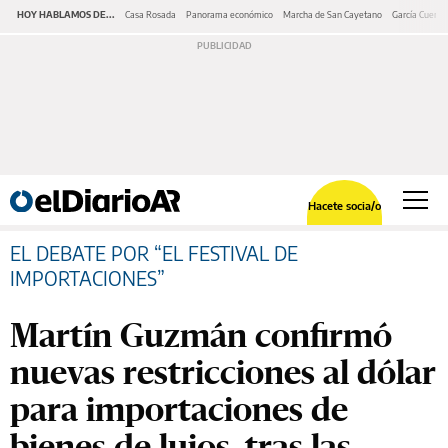
HOY HABLAMOS DE...
Casa Rosada
Panorama económico
Marcha de San Cayetano
García Cuerva
Hacete socia/o
EL DEBATE POR “EL FESTIVAL DE
IMPORTACIONES”
Martín Guzmán confirmó
nuevas restricciones al dólar
para importaciones de
bienes de lujos, tras las