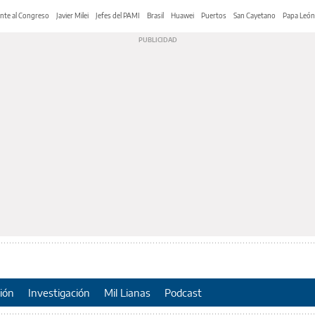
nte al Congreso
Javier Milei
Jefes del PAMI
Brasil
Huawei
Puertos
San Cayetano
Papa León
ión
Investigación
Mil Lianas
Podcast