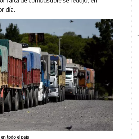
or día.
 en todo el país