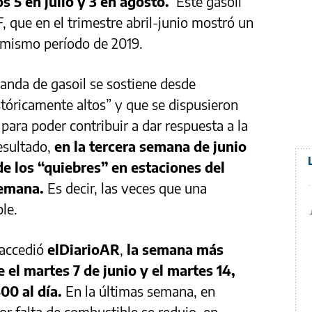
s 5 en julio y 3 en agosto.
Este gasoil
, que en el trimestre abril-junio mostró un
l mismo período de 2019.
manda de gasoil se sostiene desde
stóricamente altos” y que se dispusieron
 para poder contribuir a dar respuesta a la
esultado,
en la tercera semana de junio
e los “quiebres” en estaciones del
semana.
Es decir, las veces que una
ble.
 accedió
elDiarioAR
,
la semana más
 el martes 7 de junio y el martes 14,
00 al día.
En la últimas semana, en
por falta de combustible se redujo, en