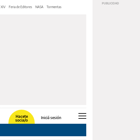
 XIV
Feria de Editores
NASA
Tormentas
Hacete
Iniciá sesión
socia/o