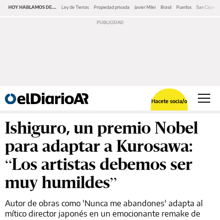
HOY HABLAMOS DE...
Ley de Tierras
Propiedad privada
Javier Milei
Brasil
Puertos
San Cayeta
Hacete socia/o
Ishiguro, un premio Nobel
para adaptar a Kurosawa:
“Los artistas debemos ser
muy humildes”
Autor de obras como 'Nunca me abandones' adapta al
mítico director japonés en un emocionante remake de