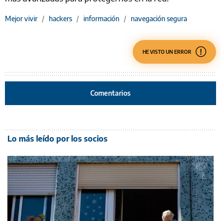
Mejor vivir
/
hackers
/
información
/
navegación segura
HE VISTO UN ERROR
Comentarios
Lo más leído por los socios