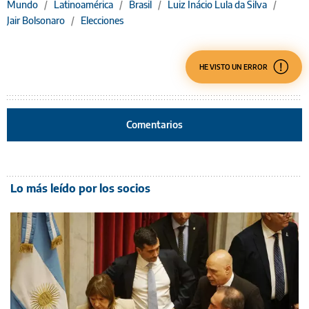
Mundo
/
Latinoamérica
/
Brasil
/
Luiz Inácio Lula da Silva
/
Jair Bolsonaro
/
Elecciones
HE VISTO UN ERROR
Comentarios
Lo más leído por los socios