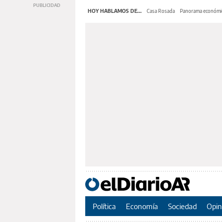
HOY HABLAMOS DE...
Casa Rosada
Panorama económi
Política
Economía
Sociedad
Opin