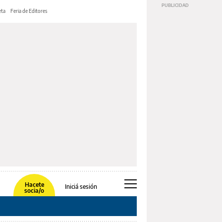
ta
Feria de Editores
Hacete
Iniciá sesión
socia/o