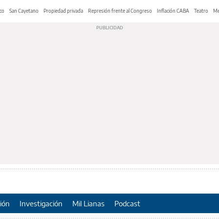
co
San Cayetano
Propiedad privada
Represión frente al Congreso
Inflación CABA
Teatro
Me
ión
Investigación
Mil Lianas
Podcast