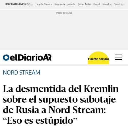
HOY HABLAMOS DE...
Ley de Tierras
Propiedad privada
Javier Milei
Brasil
Puertos
San Cayeta
Hacete socia/o
NORD STREAM
La desmentida del Kremlin
sobre el supuesto sabotaje
de Rusia a Nord Stream:
“Eso es estúpido”