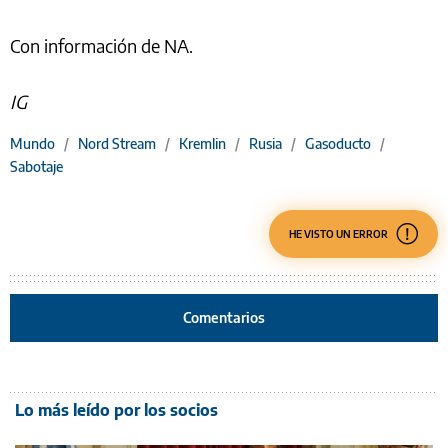
Con información de NA.
IG
Mundo
/
Nord Stream
/
Kremlin
/
Rusia
/
Gasoducto
/
Sabotaje
HE VISTO UN ERROR
Comentarios
Lo más leído por los socios