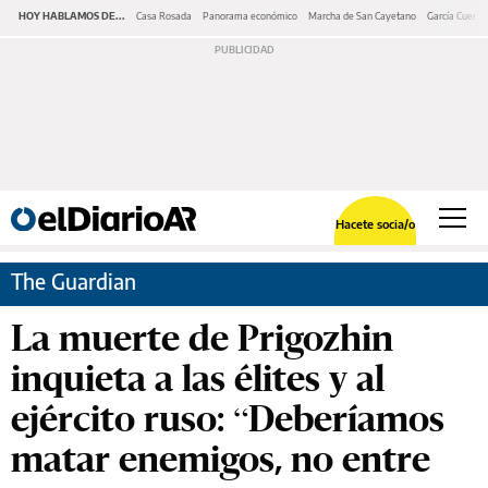
HOY HABLAMOS DE...
Casa Rosada
Panorama económico
Marcha de San Cayetano
García Cuerva
Hacete socia/o
The Guardian
La muerte de Prigozhin
inquieta a las élites y al
ejército ruso: “Deberíamos
matar enemigos, no entre