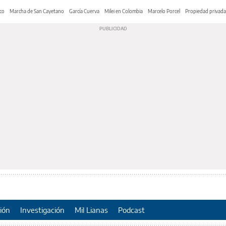
co
Marcha de San Cayetano
García Cuerva
Milei en Colombia
Marcelo Porcel
Propiedad privada
ión
Investigación
Mil Lianas
Podcast