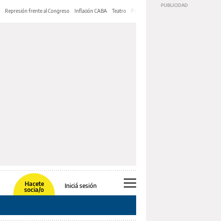
Represión frente al Congreso
Inflación CABA
Teatro
Feria de Editores
Mery Streep
Hacete
Iniciá sesión
socia/o