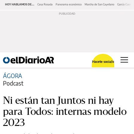
HOY HABLAMOS DE...
Casa Rosada
Panorama económico
Marcha de San Cayetano
García Cuerva
Hacete socia/o
ÁGORA
Podcast
Ni están tan Juntos ni hay
para Todos: internas modelo
2023