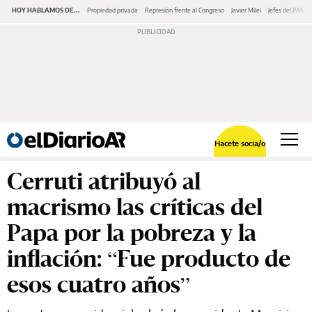
HOY HABLAMOS DE...
Propiedad privada
Represión frente al Congreso
Javier Milei
Jefes del PAMI
Hacete socia/o
Cerruti atribuyó al
macrismo las críticas del
Papa por la pobreza y la
inflación: “Fue producto de
esos cuatro años”