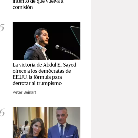
intento de que vuelva a
comisión
5
La victoria de Abdul El-Sayed
ofrece a los demócratas de
EE.UU. la fórmula para
derrotar al trumpismo
Peter Beinart
6