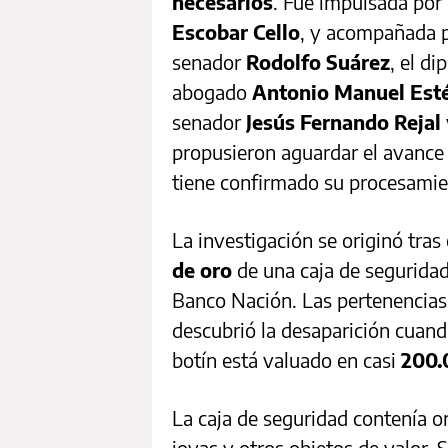
necesarios
. Fue impulsada por 
Escobar Cello
, y acompañada p
senador
Rodolfo Suárez
, el d
abogado
Antonio Manuel Est
senador
Jesús Fernando Rejal
propusieron aguardar el avance 
tiene confirmado su procesamie
La investigación se originó tras
de oro
de una caja de seguridad 
Banco Nación. Las pertenencias
descubrió la desaparición cuando
botín está valuado en casi
200.
La caja de seguridad contenía o
joyas y otros objetos de valor. 