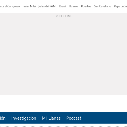
nte al Congreso
Javier Milei
Jefes del PAMI
Brasil
Huawei
Puertos
San Cayetano
Papa León
ión
Investigación
Mil Lianas
Podcast