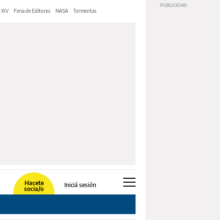
 XIV
Feria de Editores
NASA
Tormentas
Hacete
Iniciá sesión
socia/o