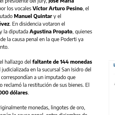
el presidente del jury,
José María
or los vocales
Víctor Arturo Pesino
, el
iputado
Manuel Quintar
y el
évez
. En disidencia votaron el
y la diputada
Agustina Propato
, quienes
de la causa penal en la que Poderti ya
nto.
 el hallazgo del
faltante de 144 monedas
judicializada en la sucursal San Isidro del
 correspondían a un imputado que
 reclamó la restitución de sus bienes. El
000 dólares
.
riginalmente monedas, lingotes de oro,
Según la causa penal, entre diciembre de