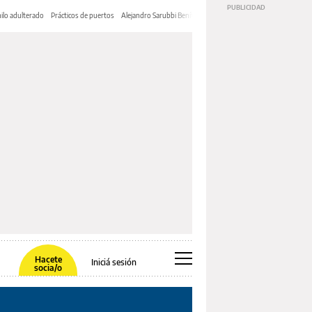
ilo adulterado
Prácticos de puertos
Alejandro Sarubbi Benítez
Hacete
Iniciá sesión
socia/o