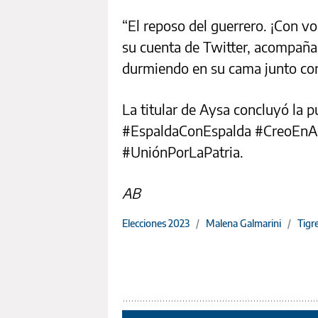
“El reposo del guerrero. ¡Con vos
su cuenta de Twitter, acompaña
durmiendo en su cama junto con 
La titular de Aysa concluyó la p
#EspaldaConEspalda #CreoEnAr
#UniónPorLaPatria.
AB
Elecciones 2023
/
Malena Galmarini
/
Tigr