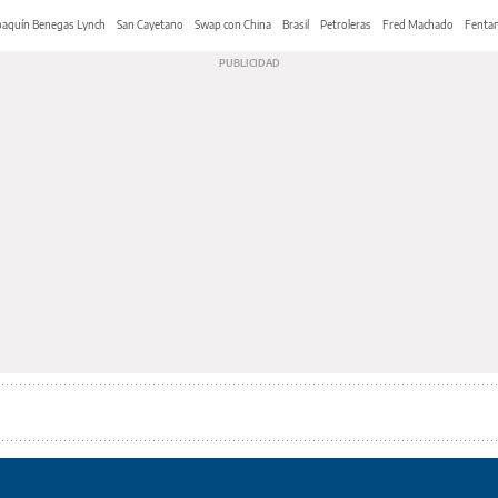
oaquín Benegas Lynch
San Cayetano
Swap con China
Brasil
Petroleras
Fred Machado
Fentan