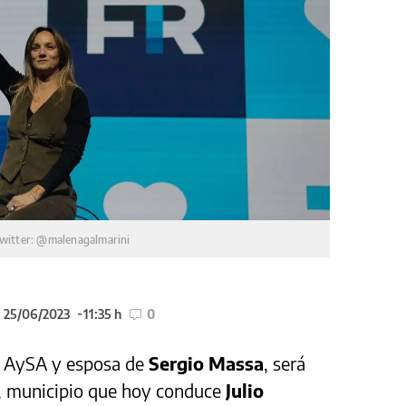
witter: @malenagalmarini
l 25/06/2023
11:35 h
0
 de AySA y esposa de
Sergio Massa
, será
e, municipio que hoy conduce
Julio