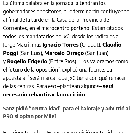
La última palabra en la jornada la tendrán los
gobernadores opositores, que terminarán confluyendo
al final de la tarde en la Casa de la Provincia de
Corrientes, en el microcentro porteño. Están citados
todos los mandatarios de JxC: desde los radicales a
Jorge Macri, más
Ignacio Torres
(Chubut),
Claudio
Poggi
(San Luis),
Marcelo Orrego
(San Juan)
y
Rogelio Frigerio
(Entre Ríos). “Los valoramos como
el futuro de la oposición”, explicó una fuente. La
apuesta allí será marcar que JxC tiene con qué renacer
de las cenizas. Para eso –plantean algunos–
será
necesario rebautizar la coalición
.
Sanz pidió “neutralidad” para el balotaje y advirtió al
PRO si optan por Milei
El dirigente radical Ernesto Sanz pidió neutralidad de