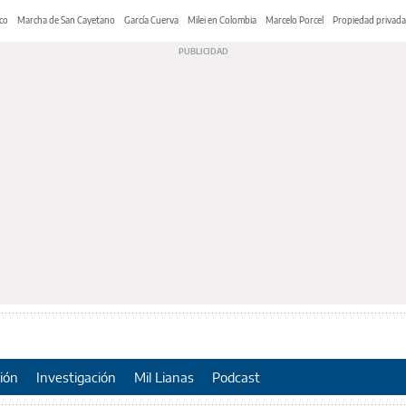
co
Marcha de San Cayetano
García Cuerva
Milei en Colombia
Marcelo Porcel
Propiedad privada
ión
Investigación
Mil Lianas
Podcast