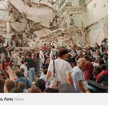
os Aires
Télam