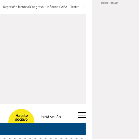
Represión frente al Congreso
Inflación CABA
Teatro
Feria de Editores
Mery Streep
Hacete
Iniciá sesión
socia/o