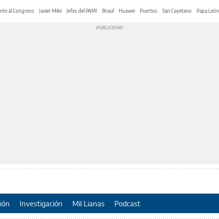
nte al Congreso
Javier Milei
Jefes del PAMI
Brasil
Huawei
Puertos
San Cayetano
Papa León
ión
Investigación
Mil Lianas
Podcast