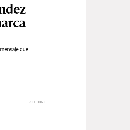
ández
marca
n mensaje que