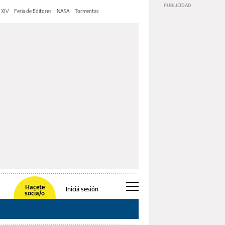
 XIV
Feria de Editores
NASA
Tormentas
Hacete
Iniciá sesión
socia/o