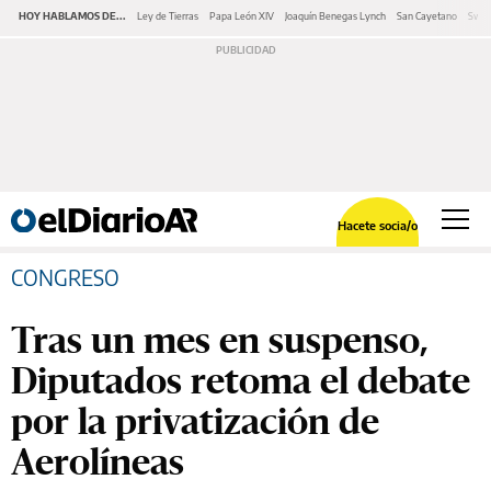
HOY HABLAMOS DE...
Ley de Tierras
Papa León XIV
Joaquín Benegas Lynch
San Cayetano
Swap
Hacete socia/o
CONGRESO
Tras un mes en suspenso,
Diputados retoma el debate
por la privatización de
Aerolíneas