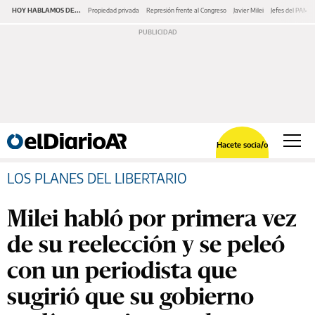
HOY HABLAMOS DE...
Propiedad privada
Represión frente al Congreso
Javier Milei
Jefes del PAMI
Hacete socia/o
LOS PLANES DEL LIBERTARIO
Milei habló por primera vez
de su reelección y se peleó
con un periodista que
sugirió que su gobierno