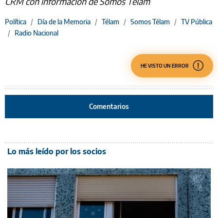
CRM con información de Somos Télam
Política
/
Día de la Memoria
/
Télam
/
Somos Télam
/
TV Pública
/
Radio Nacional
HE VISTO UN ERROR
Comentarios
Lo más leído por los socios