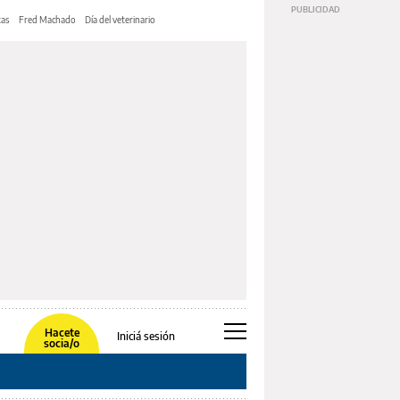
tas
Fred Machado
Día del veterinario
Hacete
Iniciá sesión
socia/o