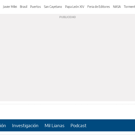
Javier Milei
Brasil
Puertos
San Cayetano
Papa León XIV
Feria de Editores
NASA
Tormen
ión
Investigación
Mil Lianas
Podcast