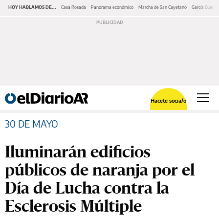
HOY HABLAMOS DE...
Casa Rosada
Panorama económico
Marcha de San Cayetano
García Cuerva
Hacete socia/o
30 DE MAYO
Iluminarán edificios
públicos de naranja por el
Día de Lucha contra la
Esclerosis Múltiple