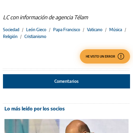
LC con información de agencia Télam
Sociedad
/
León Gieco
/
Papa Francisco
/
Vaticano
/
Música
/
Religión
/
Cristianismo
HE VISTO UN ERROR
Comentarios
Lo más leído por los socios