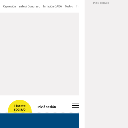
Represión frente al Congreso
Inflación CABA
Teatro
Feria de Editores
Mery Streep
Hacete
Iniciá sesión
socia/o