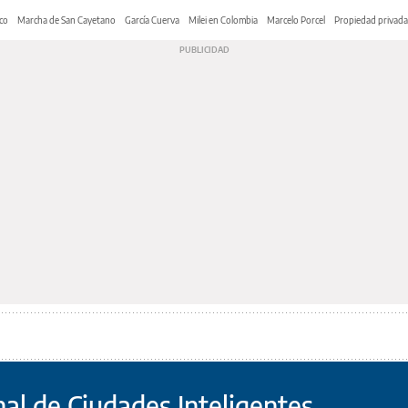
co
Marcha de San Cayetano
García Cuerva
Milei en Colombia
Marcelo Porcel
Propiedad privada
al de Ciudades Inteligentes