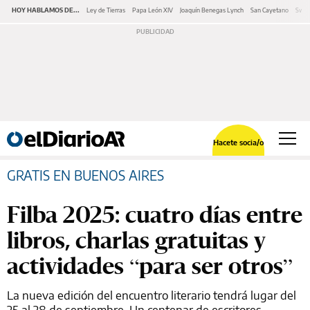
HOY HABLAMOS DE...
Ley de Tierras
Papa León XIV
Joaquín Benegas Lynch
San Cayetano
Swap
Hacete socia/o
GRATIS EN BUENOS AIRES
Filba 2025: cuatro días entre
libros, charlas gratuitas y
actividades “para ser otros”
La nueva edición del encuentro literario tendrá lugar del
25 al 28 de septiembre. Un centenar de escritores