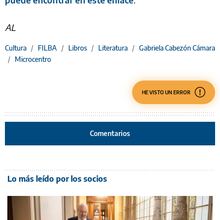
AL
Cultura
/
FILBA
/
Libros
/
Literatura
/
Gabriela Cabezón Cámara
/
Microcentro
HE VISTO UN ERROR
Comentarios
Lo más leído por los socios