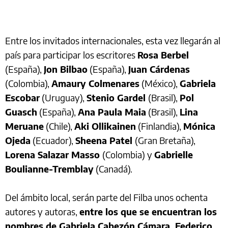
Entre los invitados internacionales, esta vez llegarán al
país para participar los escritores
Rosa Berbel
(España),
Jon Bilbao
(España),
Juan Cárdenas
(Colombia),
Amaury Colmenares
(México),
Gabriela
Escobar
(Uruguay),
Stenio Gardel
(Brasil),
Pol
Guasch
(España),
Ana Paula Maia
(Brasil),
Lina
Meruane
(Chile),
Aki Ollikainen
(Finlandia),
Mónica
Ojeda
(Ecuador),
Sheena Patel
(Gran Bretaña),
Lorena Salazar Masso
(Colombia) y
Gabrielle
Boulianne-Tremblay
(Canadá).
Del ámbito local, serán parte del Filba unos ochenta
autores y autoras,
entre los que se encuentran los
nombres de Gabriela Cabezón Cámara, Federico