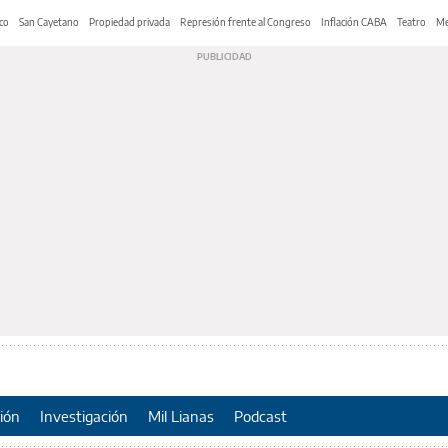
co
San Cayetano
Propiedad privada
Represión frente al Congreso
Inflación CABA
Teatro
Me
ión
Investigación
Mil Lianas
Podcast