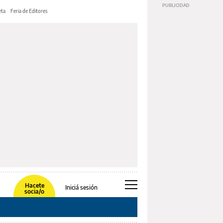
ta
Feria de Editores
Hacete
Iniciá sesión
socia/o