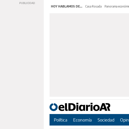
HOY HABLAMOS DE...
Casa Rosada
Panorama económi
Política
Economía
Sociedad
Opin