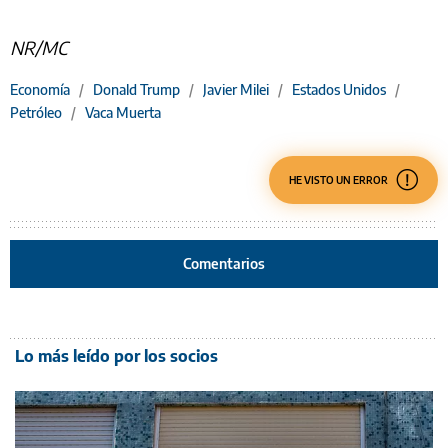
NR/MC
Economía
/
Donald Trump
/
Javier Milei
/
Estados Unidos
/
Petróleo
/
Vaca Muerta
HE VISTO UN ERROR
Comentarios
Lo más leído por los socios