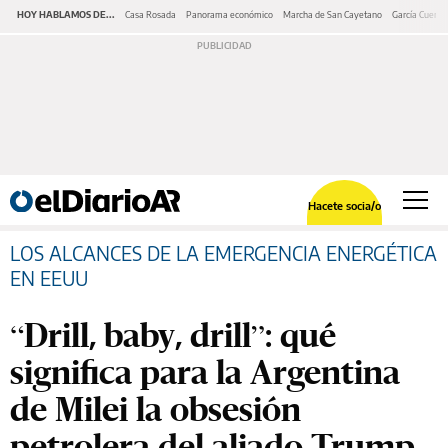
HOY HABLAMOS DE...
Casa Rosada
Panorama económico
Marcha de San Cayetano
García Cuerva
Hacete socia/o
LOS ALCANCES DE LA EMERGENCIA ENERGÉTICA
EN EEUU
“Drill, baby, drill”: qué
significa para la Argentina
de Milei la obsesión
petrolera del aliado Trump