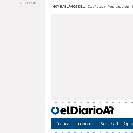
HOY HABLAMOS DE...
Casa Rosada
Panorama económi
Política
Economía
Sociedad
Opin