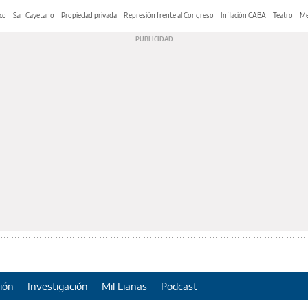
co
San Cayetano
Propiedad privada
Represión frente al Congreso
Inflación CABA
Teatro
Me
ión
Investigación
Mil Lianas
Podcast