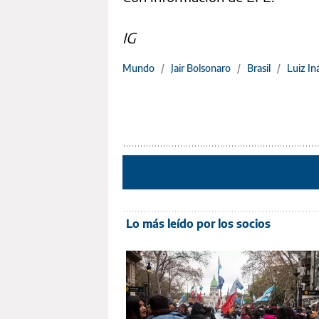
IG
Mundo
/
Jair Bolsonaro
/
Brasil
/
Luiz In
Lo más leído por los socios