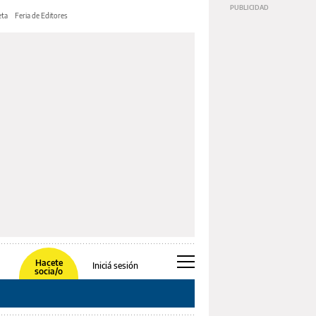
ta
Feria de Editores
Hacete
Iniciá sesión
socia/o