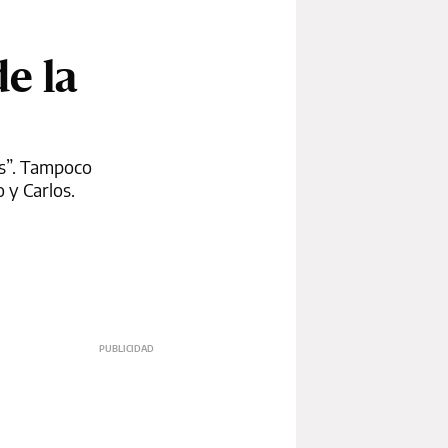
e la
es”. Tampoco
 y Carlos.