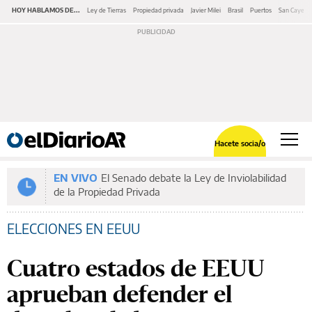
HOY HABLAMOS DE...
Ley de Tierras
Propiedad privada
Javier Milei
Brasil
Puertos
San Cayeta
Hacete socia/o
EN VIVO
El Senado debate la Ley de Inviolabilidad
de la Propiedad Privada
ELECCIONES EN EEUU
Cuatro estados de EEUU
aprueban defender el