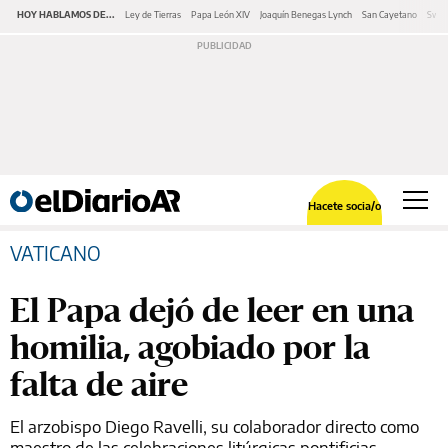
HOY HABLAMOS DE...
Ley de Tierras
Papa León XIV
Joaquín Benegas Lynch
San Cayetano
Swap
Hacete socia/o
VATICANO
El Papa dejó de leer en una
homilia, agobiado por la
falta de aire
El arzobispo Diego Ravelli, su colaborador directo como
maestro de las celebraciones litúrgicas pontificias,