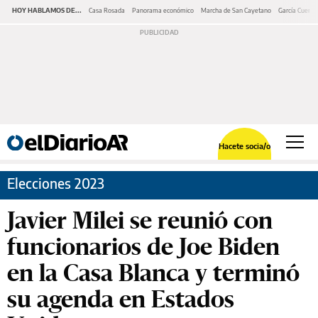
HOY HABLAMOS DE...
Casa Rosada
Panorama económico
Marcha de San Cayetano
García Cuerva
Hacete socia/o
Elecciones 2023
Javier Milei se reunió con
funcionarios de Joe Biden
en la Casa Blanca y terminó
su agenda en Estados