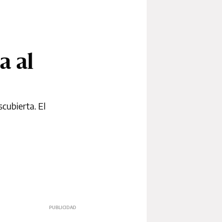
a al
cubierta. El