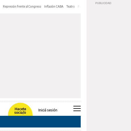
Represión frente al Congreso
Inflación CABA
Teatro
Feria de Editores
Mery Streep
Hacete
Iniciá sesión
socia/o