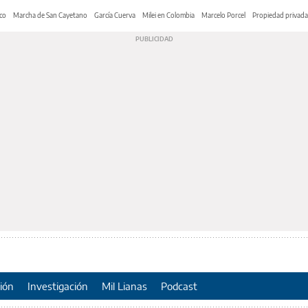
co
Marcha de San Cayetano
García Cuerva
Milei en Colombia
Marcelo Porcel
Propiedad privada
ión
Investigación
Mil Lianas
Podcast