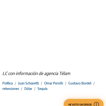
LC con información de agencia Télam
Política
/
Juan Schiaretti
/
Omar Perotti
/
Gustavo Bordet
/
retenciones
/
Dólar
/
Sequía
HE VISTO UN ERROR