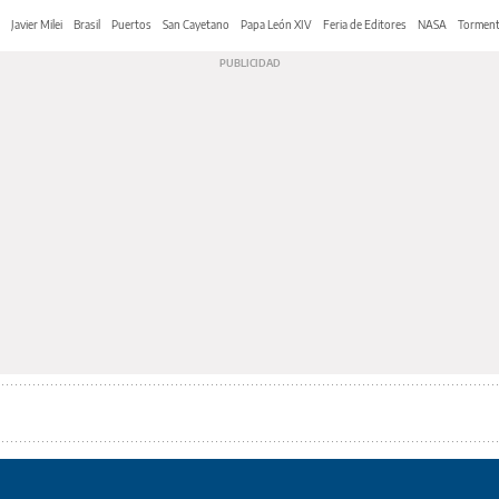
Javier Milei
Brasil
Puertos
San Cayetano
Papa León XIV
Feria de Editores
NASA
Tormen