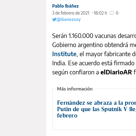
Pablo Ibáñez
3 de febrero de 2021
18:02 h
0
@ibanezsoy
Serán 1.160.000 vacunas desarr
Gobierno argentino obtendrá me
Institute
, el mayor fabricante 
India. Ese acuerdo está firmado
según confiaron a
elDiarioAR
Fernández se abraza a la pr
Putin de que las Sputnik V ll
febrero