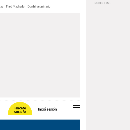
tas
Fred Machado
Día del veterinario
Hacete
Iniciá sesión
socia/o