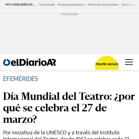
HOY HABLAMOS DE...
Casa Rosada
Panorama económico
Marcha de San Cayetano
García Cuerva
Hacete socia/o
EFEMÉRIDES
Día Mundial del Teatro: ¿por
qué se celebra el 27 de
marzo?
Por iniciativa de la UNESCO y a través del Instituto
Internacional del Teatro, desde 1962 se celebra cada 27