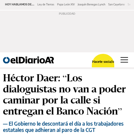
HOY HABLAMOS DE...
Ley de Tierras
Papa León XIV
Joaquín Benegas Lynch
San Cayetano
Swap
Hacete socia/o
Héctor Daer: “Los
dialoguistas no van a poder
caminar por la calle si
entregan el Banco Nación”
— El Gobierno le descontará el día a los trabajadores
estatales que adhieran al paro de la CGT