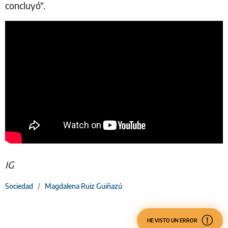
concluyó“.
IG
Sociedad
/
Magdalena Ruiz Guiñazú
HE VISTO UN ERROR