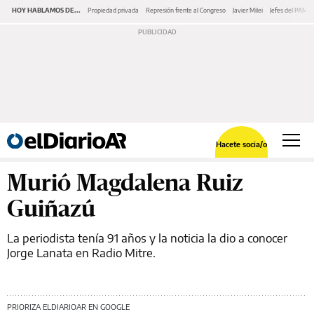
HOY HABLAMOS DE...
Propiedad privada
Represión frente al Congreso
Javier Milei
Jefes del PAMI
Hacete socia/o
Murió Magdalena Ruiz
Guiñazú
La periodista tenía 91 años y la noticia la dio a conocer
Jorge Lanata en Radio Mitre.
PRIORIZA ELDIARIOAR EN GOOGLE