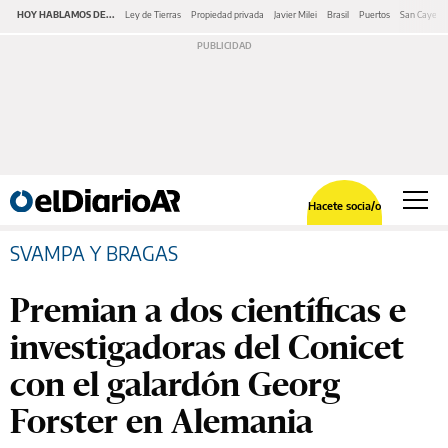
HOY HABLAMOS DE...
Ley de Tierras
Propiedad privada
Javier Milei
Brasil
Puertos
San Cayeta
Hacete socia/o
SVAMPA Y BRAGAS
Premian a dos científicas e
investigadoras del Conicet
con el galardón Georg
Forster en Alemania