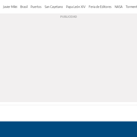
Javier Milei
Brasil
Puertos
San Cayetano
Papa León XIV
Feria de Editores
NASA
Tormen