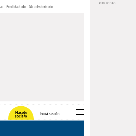
tas
Fred Machado
Día del veterinario
Hacete
Iniciá sesión
socia/o