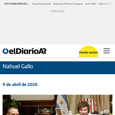
HOY HABLAMOS DE...
Propiedad privada
Represión frente al Congreso
Javier Milei
Jefes del PAMI
Hacete socia/o
Nahuel Gallo
9 de abril de 2026