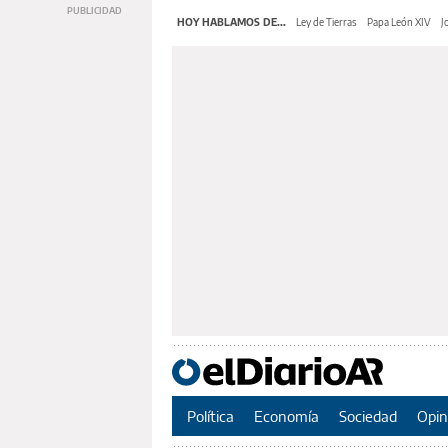
HOY HABLAMOS DE...
Ley de Tierras
Papa León XIV
J
Política
Economía
Sociedad
Opin