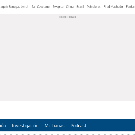
oaquín Benegas Lynch
San Cayetano
Swap con China
Brasil
Petroleras
Fred Machado
Fentan
ión
Investigación
Mil Lianas
Podcast