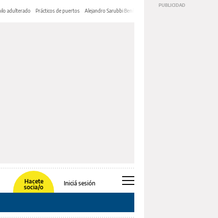
ilo adulterado
Prácticos de puertos
Alejandro Sarubbi Benítez
Hacete
Iniciá sesión
socia/o