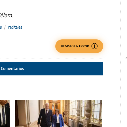
Télam.
s
/
recitales
HE VISTO UN ERROR
Comentarios